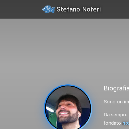
Stefano Noferi
Biografi
Sono un imp
Da sempre s
fondato
no