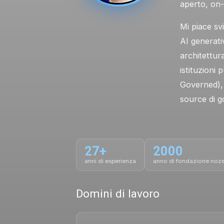
aperto, on-
Mi piace sv
AI generati
architettur
istituzioni
Governed), 
source di g
27+
2000
anni di esperienza
anno di fondazione noz
Domini di lavoro