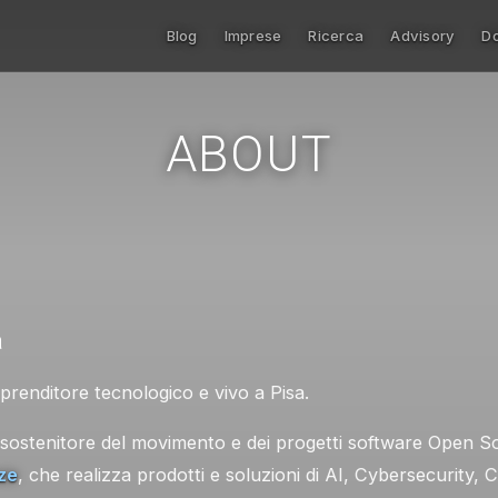
Blog
Imprese
Ricerca
Advisory
D
ABOUT
a
renditore tecnologico e vivo a Pisa.
ostenitore del movimento e dei progetti software Open So
ze
, che realizza prodotti e soluzioni di AI, Cybersecurity,