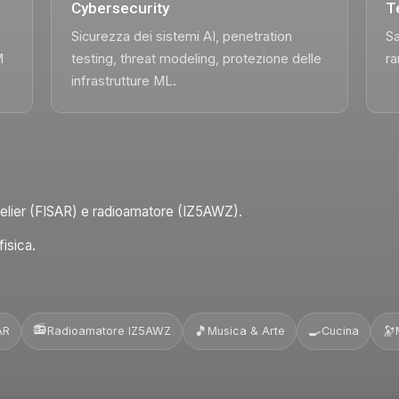
Cybersecurity
T
Sicurezza dei sistemi AI, penetration
Sa
M
testing, threat modeling, protezione delle
ra
infrastrutture ML.
melier (FISAR) e radioamatore (IZ5AWZ).
isica.
📻
🎵
🍳
🔭
AR
Radioamatore IZ5AWZ
Musica & Arte
Cucina