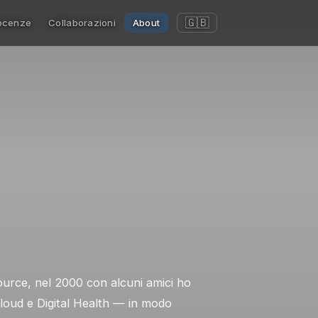
🇬🇧
ocenze
Collaborazioni
About
urce, nel 2000 con alcuni amici ho
 Cloud e Digital Health — in modo