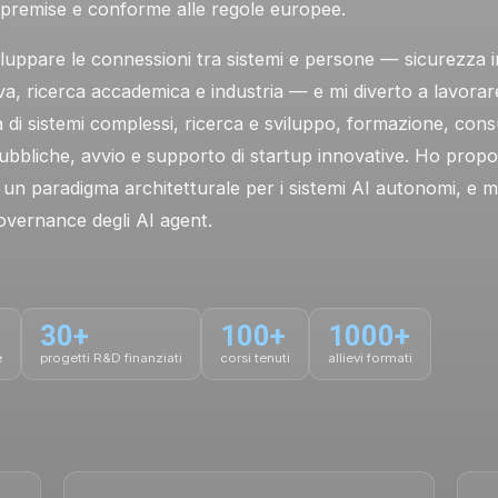
premise e conforme alle regole europee.
iluppare le connessioni tra sistemi e persone — sicurezza in
va, ricerca accademica e industria — e mi diverto a lavorare
a di sistemi complessi, ricerca e sviluppo, formazione, con
 pubbliche, avvio e supporto di startup innovative. Ho prop
un paradigma architetturale per i sistemi AI autonomi, e
overnance degli AI agent.
30+
100+
1000+
e
progetti R&D finanziati
corsi tenuti
allievi formati