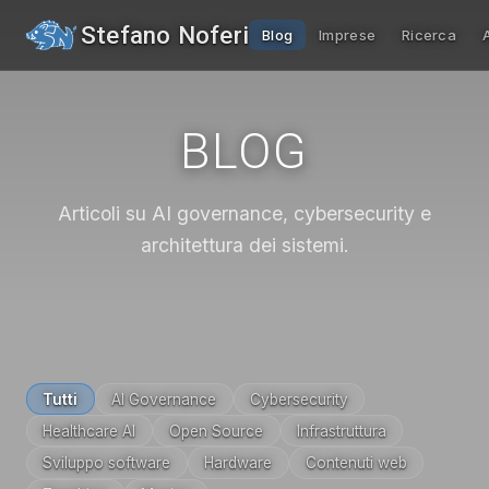
Stefano Noferi
Blog
Imprese
Ricerca
BLOG
Articoli su AI governance, cybersecurity e
architettura dei sistemi.
Tutti
AI Governance
Cybersecurity
Healthcare AI
Open Source
Infrastruttura
Sviluppo software
Hardware
Contenuti web