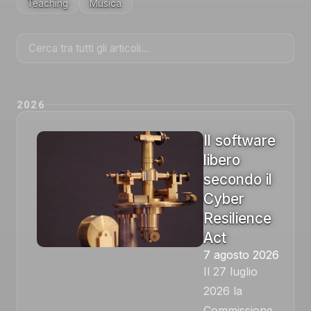
Teaching
Musica
2026
Il software
libero
secondo il
Cyber
Resilience
Act
7 agosto 2026
Il 27 luglio
2026 la
Commissione