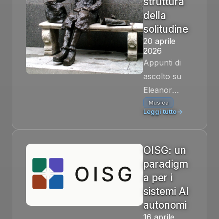
struttura
Apache 2.0,
della
motore ibrido
solitudine
Python +
20 aprile
Rust.
2026
Appunti di
ascolto su
Eleanor
Rigby
Musica
Leggi tutto
(Beatles,
1966): il
doppio
OISG: un
quartetto
paradigm
d'archi
a per i
arrangiato da
sistemi AI
George
autonomi
Martin,
16 aprile