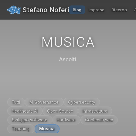
Stefano Noferi
Blog
Imprese
Ricerca
MUSICA
Ascolti.
Tutti
AI Governance
Cybersecurity
Healthcare AI
Open Source
Infrastruttura
Sviluppo software
Hardware
Contenuti web
Teaching
Musica