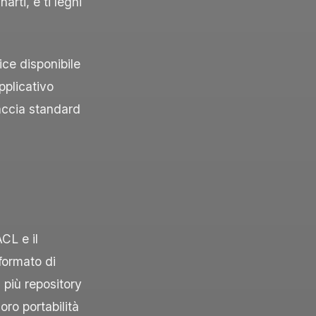
arti, e ti leghi
ce disponibile
applicativo
faccia standard
CL e il
 formato di
 più repository
oro portabilità