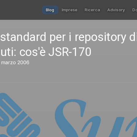
Blog
Imprese
Ricerca
Advisory
D
standard per i repository d
uti: cos'è JSR-170
15 marzo 2006