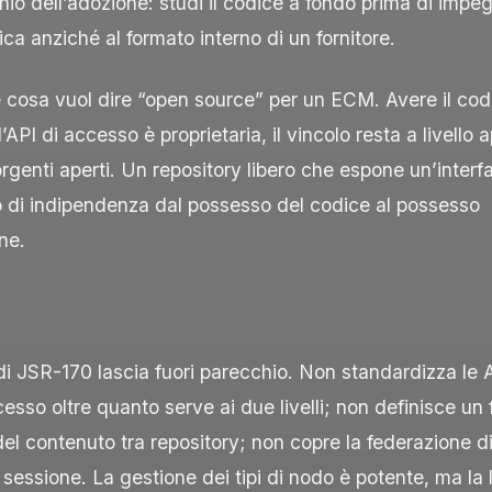
hio dell’adozione: studi il codice a fondo prima di impegn
ica anziché al formato interno di un fornitore.
cosa vuol dire “open source” per un ECM. Avere il codi
’API di accesso è proprietaria, il vincolo resta a livello 
rgenti aperti. Un repository libero che espone un’inter
o di indipendenza dal possesso del codice al possesso
ne.
di JSR-170 lascia fuori parecchio. Non standardizza le A
cesso oltre quanto serve ai due livelli; non definisce un
el contenuto tra repository; non copre la federazione di
 sessione. La gestione dei tipi di nodo è potente, ma la l