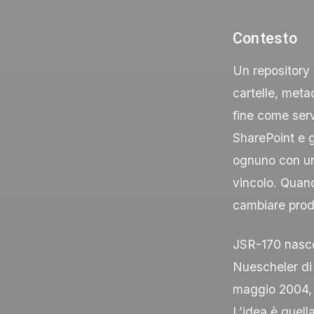
Contesto
Un repository 
cartelle, metad
fine come serv
SharePoint e g
ognuno con un m
vincolo. Quand
cambiare prodo
JSR-170 nasce
Nuescheler di
maggio 2004, p
L’idea è quell