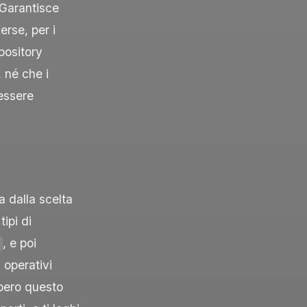
 Garantisce
erse, per i
pository
, né che i
 essere
 dalla scelta
ipi di
, e poi
 operativi
ibero questo