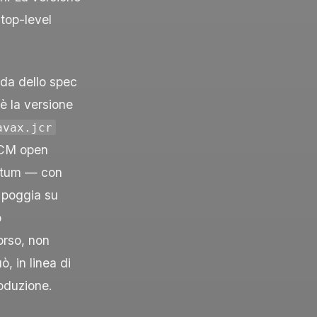
 top-level
nda dello spec
è la versione
avax.jcr
’ECM open
ntum — con
 poggia su
o
orso, non
ò, in linea di
roduzione.