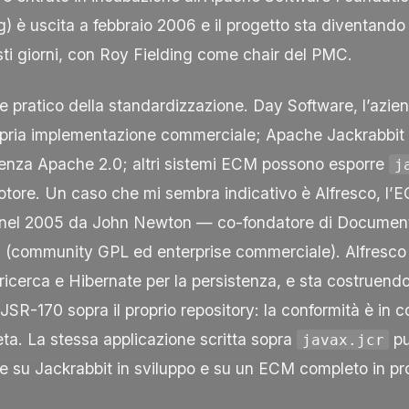
g) è uscita a febbraio 2006 e il progetto sta diventando
sti giorni, con Roy Fielding come chair del PMC.
ore pratico della standardizzazione. Day Software, l’azie
ropria implementazione commerciale; Apache Jackrabbit 
icenza Apache 2.0; altri sistemi ECM possono esporre
j
motore. Un caso che mi sembra indicativo è Alfresco, l
o nel 2005 da John Newton — co-fondatore di Docume
a (community GPL ed enterprise commerciale). Alfresco
ricerca e Hibernate per la persistenza, e sta costruend
 JSR-170 sopra il proprio repository: la conformità è in c
ta. La stessa applicazione scritta sopra
pu
javax.jcr
are su Jackrabbit in sviluppo e su un ECM completo in p