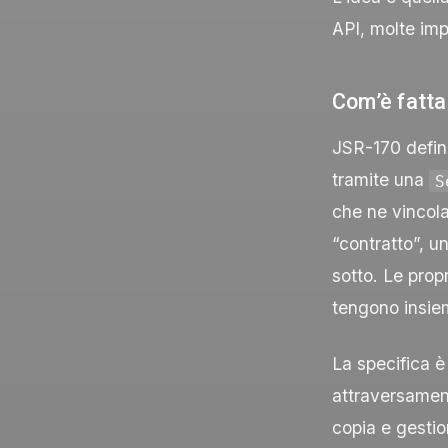
API, molte imp
Com’è fatta
JSR-170 defini
tramite una
S
che ne vincola
“contratto”, 
sotto. Le propr
tengono insiem
La specifica è 
attraversament
copia e gestion