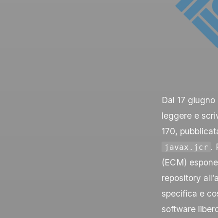
Dal 17 giugno
leggere e scri
170, pubblica
.
javax.jcr
(ECM) esponeva
repository all’
specifica e co
software liber