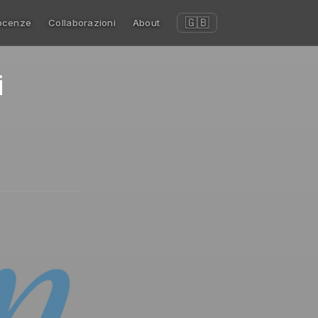
🇬🇧
ocenze
Collaborazioni
About
i