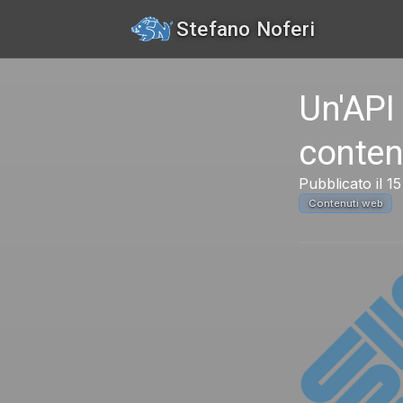
Stefano Noferi
Un'API 
conten
Pubblicato il 
Contenuti web