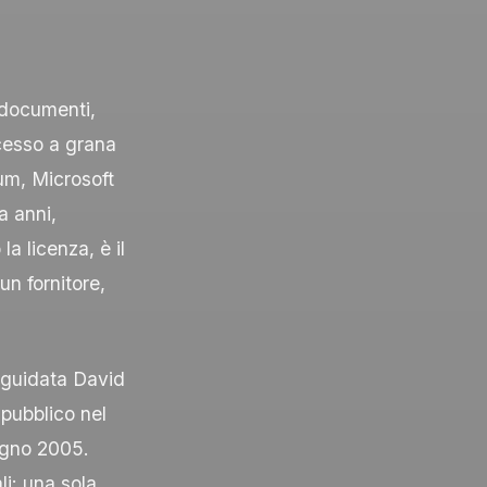
 documenti,
accesso a grana
tum, Microsoft
a anni,
a licenza, è il
un fornitore,
 guidata David
pubblico nel
iugno 2005.
li: una sola