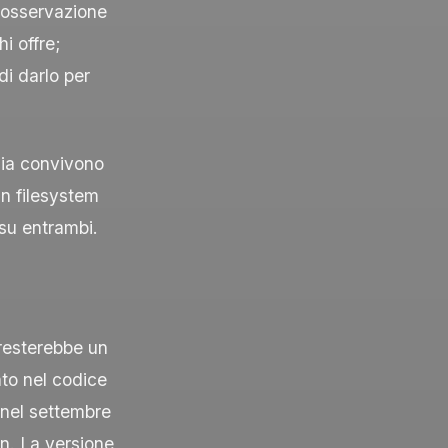
, osservazione
i offre;
di darlo per
ccia convivono
un filesystem
 su entrambi.
resterebbe un
to nel codice
 nel settembre
n. La versione