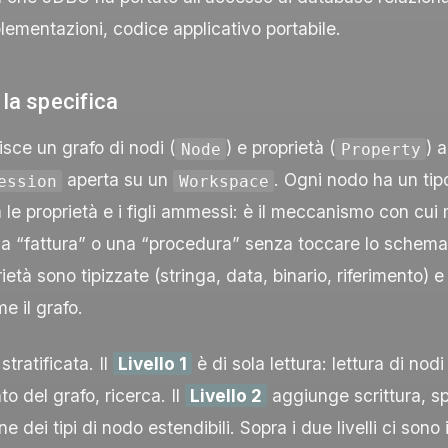
lementazioni, codice applicativo portabile.
 la specifica
sce un grafo di nodi (
) e proprietà (
) 
Node
Property
aperta su un
. Ogni nodo ha un tip
ession
Workspace
 le proprietà e i figli ammessi: è il meccanismo con cui 
una “fattura” o una “procedura” senza toccare lo schem
ietà sono tipizzate (stringa, data, binario, riferimento) e 
e il grafo.
stratificata. Il
Livello 1
è di sola lettura: lettura di nodi
o del grafo, ricerca. Il
Livello 2
aggiunge scrittura, s
e dei tipi di nodo estendibili. Sopra i due livelli ci sono 