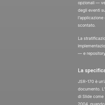
opzionali — ve
degli eventi s
l’applicazione
scontato.
La stratificaz
implementazion
— e repository
La specific
JSR-170 è un’
documento. L’
di Slide come 
2004, quando 