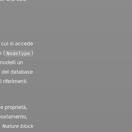
a cui si accede
o (
)
NodeType
modelli un
a del database
i riferimenti
 e proprietà,
postamento,
i
feature block