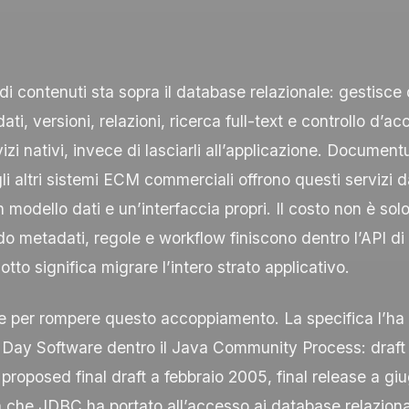
di contenuti sta sopra il database relazionale: gestisce
ati, versioni, relazioni, ricerca full-text e controllo d’
izi nativi, invece di lasciarli all’applicazione. Documen
li altri sistemi ECM commerciali offrono questi servizi d
odello dati e un’interfaccia propri. Il costo non è solo l
o metadati, regole e workflow finiscono dentro l’API di 
tto significa migrare l’intero strato applicativo.
 per rompere questo accoppiamento. La specifica l’ha
 Day Software dentro il Java Community Process: draft 
roposed final draft a febbraio 2005, final release a g
a che JDBC ha portato all’accesso ai database relaziona