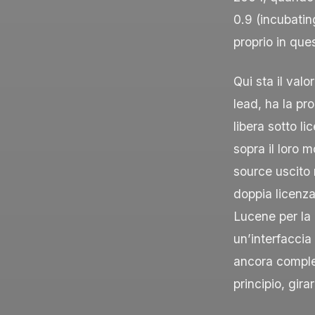
0.9 (incubatin
proprio in que
Qui sta il val
lead, ha la p
libera sotto l
sopra il loro 
source uscit
doppia licenz
Lucene per la 
un’interfaccia
ancora comple
principio, gir