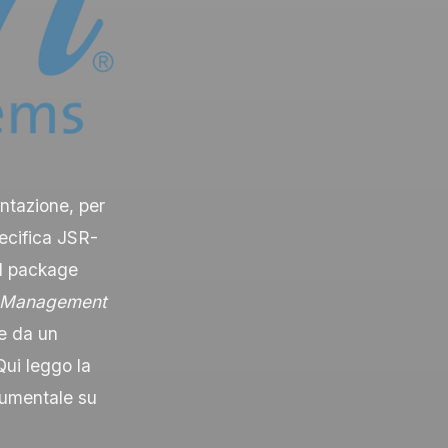
ntazione, per
pecifica JSR-
l package
t Management
ne da un
 Qui leggo la
cumentale su