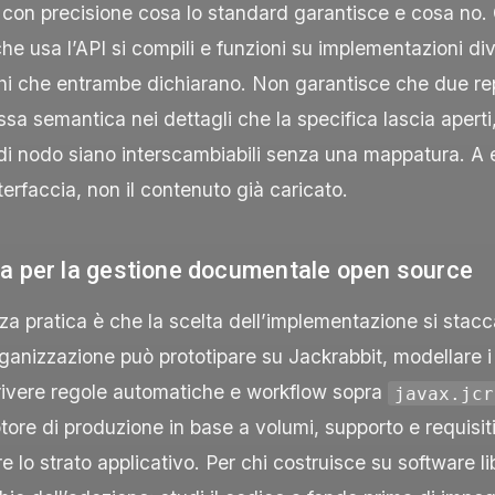
 con precisione cosa lo standard garantisce e cosa no.
che usa l’API si compili e funzioni su implementazioni div
occhi che entrambe dichiarano. Non garantisce che due re
ssa semantica nei dettagli che la specifica lascia aperti
i di nodo siano interscambiabili senza una mappatura. A
nterfaccia, non il contenuto già caricato.
a per la gestione documentale open source
 pratica è che la scelta dell’implementazione si stacca
rganizzazione può prototipare su Jackrabbit, modellare i t
rivere regole automatiche e workflow sopra
javax.jcr
otore di produzione in base a volumi, supporto e requisiti
re lo strato applicativo. Per chi costruisce su software l