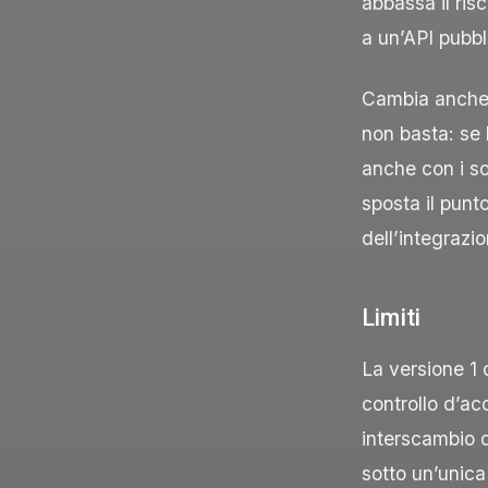
abbassa il risc
a un’API pubbl
Cambia anche 
non basta: se l
anche con i so
sposta il punt
dell’integrazio
Limiti
La versione 1 
controllo d’ac
interscambio d
sotto un’unica