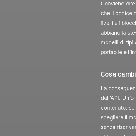
Conviene dire
che il codice 
livelli e i bl
abbiano la ste
modelli di tip
portabile è l’i
Cosa cambi
La conseguenza
dell’API. Un’o
contenuto, sc
scegliere il m
senza riscrive