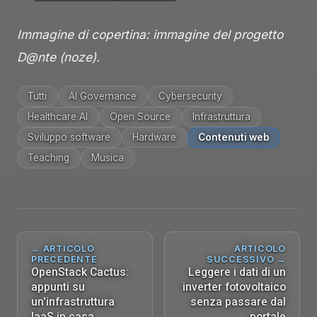
Immagine di copertina: immagine del progetto
D@nte (noze).
Tutti
AI Governance
Cybersecurity
Healthcare AI
Open Source
Infrastruttura
Sviluppo software
Hardware
Contenuti web
Teaching
Musica
← ARTICOLO
ARTICOLO
PRECEDENTE
SUCCESSIVO →
OpenStack Cactus:
Leggere i dati di un
appunti su
inverter fotovoltaico
un'infrastruttura
senza passare dal
IaaS in casa
portale