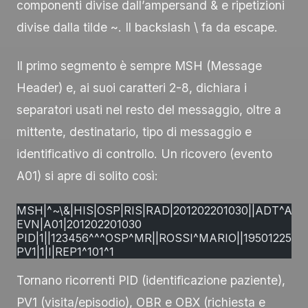
componenti divise dall’ampersand
&
e ripetizioni
divise dalla tilde
~
. Il backslash
\
fa da escape.
Il primo segmento è sempre
MSH
(Message
Header) e, ai suoi caratteri 2-8, dichiara i
separatori usati nel resto del messaggio, oltre a
mittente, destinatario, tipo di messaggio e
identificativo di controllo. Un ricovero (evento
A01
) si apre di solito così:
MSH|^~\&|HIS|OSP|RIS|RAD|201202201030||ADT^A01
EVN|A01|201202201030
PID|1||123456^^^OSP^MR||ROSSI^MARIO||19501225|M
PV1|1|I|REP1^101^1
Tornano ricorrenti
PID
(identificazione paziente),
PV1
(visita/episodio),
OBR
e
OBX
(richiesta e