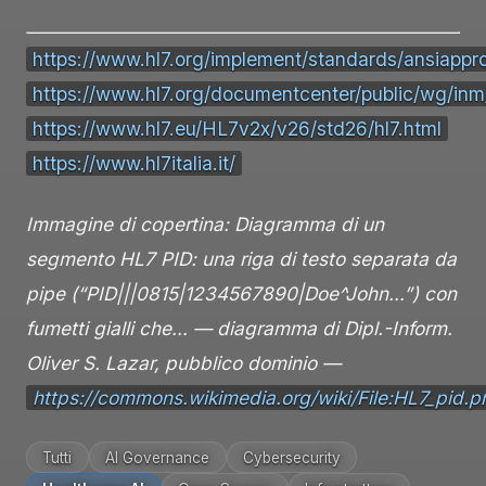
https://www.hl7.org/implement/standards/ansiapp
https://www.hl7.org/documentcenter/public/wg/inm/
https://www.hl7.eu/HL7v2x/v26/std26/hl7.html
https://www.hl7italia.it/
Immagine di copertina: Diagramma di un
segmento HL7 PID: una riga di testo separata da
pipe (“PID|||0815|1234567890|Doe^John…”) con
fumetti gialli che… — diagramma di Dipl.-Inform.
Oliver S. Lazar, pubblico dominio —
https://commons.wikimedia.org/wiki/File:HL7_pid.p
Tutti
AI Governance
Cybersecurity