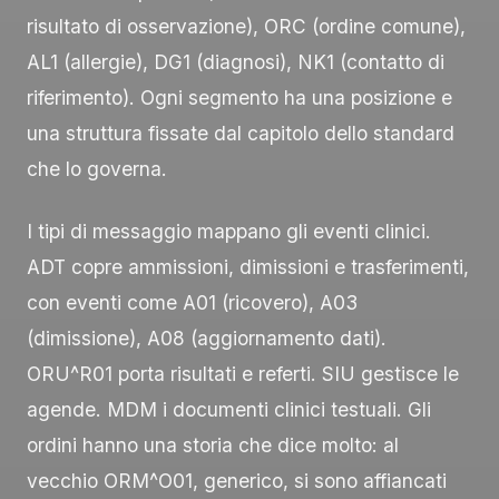
risultato di osservazione),
ORC
(ordine comune),
AL1
(allergie),
DG1
(diagnosi),
NK1
(contatto di
riferimento). Ogni segmento ha una posizione e
una struttura fissate dal capitolo dello standard
che lo governa.
I tipi di messaggio mappano gli eventi clinici.
ADT
copre ammissioni, dimissioni e trasferimenti,
con eventi come
A01
(ricovero),
A03
(dimissione),
A08
(aggiornamento dati).
ORU^R01
porta risultati e referti.
SIU
gestisce le
agende.
MDM
i documenti clinici testuali. Gli
ordini hanno una storia che dice molto: al
vecchio
ORM^O01
, generico, si sono affiancati