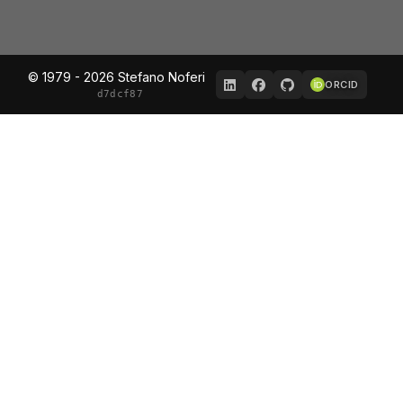
© 1979 - 2026 Stefano Noferi
ORCID
d7dcf87