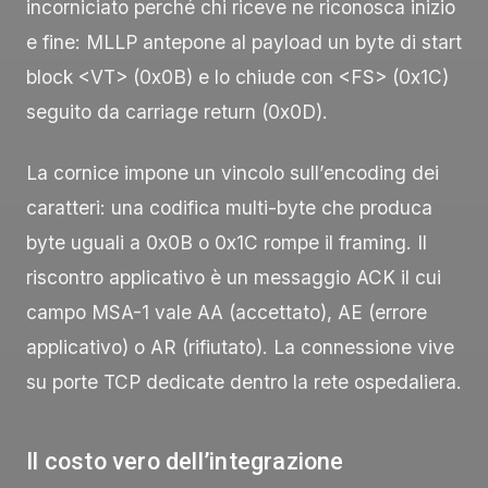
incorniciato perché chi riceve ne riconosca inizio
e fine: MLLP antepone al payload un byte di start
block
<VT>
(
0x0B
) e lo chiude con
<FS>
(
0x1C
)
seguito da carriage return (
0x0D
).
La cornice impone un vincolo sull’encoding dei
caratteri: una codifica multi-byte che produca
byte uguali a
0x0B
o
0x1C
rompe il framing. Il
riscontro applicativo è un messaggio
ACK
il cui
campo
MSA-1
vale
AA
(accettato),
AE
(errore
applicativo) o
AR
(rifiutato). La connessione vive
su porte TCP dedicate dentro la rete ospedaliera.
Il costo vero dell’integrazione