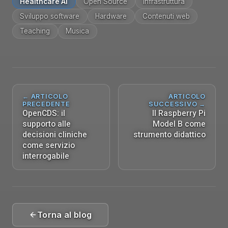
Healthcare AI
Open Source
Infrastruttura
Sviluppo software
Hardware
Contenuti web
Teaching
Musica
← ARTICOLO
ARTICOLO
PRECEDENTE
SUCCESSIVO →
OpenCDS: il
Il Raspberry Pi
supporto alle
Model B come
decisioni cliniche
strumento didattico
come servizio
interrogabile
Torna al blog