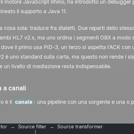
il motore JavaScript Rhino, ha introdotto un debugger pe
ineato il supporto a Java 11.
a cosa sola: traduce fra dialetti. Due reparti dello stes
ambi HL7 v2.x, ma uno ordina i segmenti
OBX
a modo su
dove il primo usa
PID-3
, un terzo si aspetta l’
ACK
con u
v2 è uno standard sulla carta, ma questo non rende i s
 e un livello di mediazione resta indispensabile.
a a canali
ro è il
canale
: una pipeline con una sorgente e una o p
or  →  Source filter  →  Source transformer
                        │