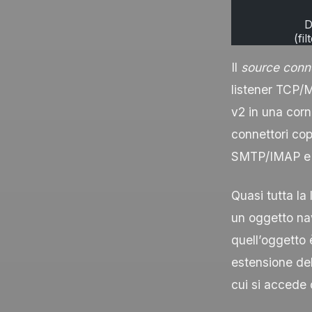
             
                  
                 
Il
source conn
listener TCP/
v2 in una corni
connettori co
SMTP/IMAP e
Quasi tutta la
un oggetto nav
quell’oggetto
estensione de
cui si accede 