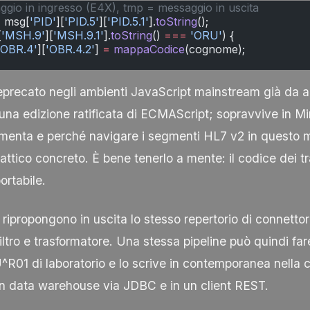
ggio in ingresso (E4X), tmp = messaggio in uscita
=
 msg[
'PID'
][
'PID.5'
][
'PID.5.1'
].
toString
();
[
'MSH.9'
][
'MSH.9.1'
].
toString
() 
===
 'ORU'
) {
'OBR.4'
][
'OBR.4.2'
] 
=
 mappaCodice
(cognome);
eprecato negli ambienti JavaScript mainstream già da a
suna edizione ratificata di ECMAScript; sopravvive in M
ementa e perché navigare i segmenti HL7 v2 in questo
attico concreto. È bene tenerlo a mente: il codice dei 
ortabile.
ripropongono in uscita lo stesso repertorio di connettor
 filtro e trasformatore. Una stessa pipeline può quindi fa
^R01
di laboratorio e lo scrive in contemporanea nella ca
un data warehouse via JDBC e in un client REST.