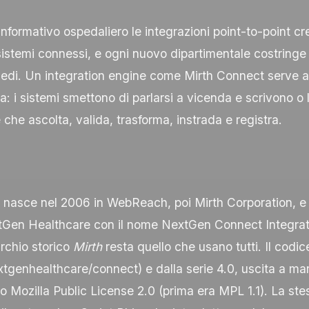
informativo ospedaliero le integrazioni point-to-point cr
istemi connessi, e ogni nuovo dipartimentale costringe 
piedi. Un integration engine come Mirth Connect serve 
a: i sistemi smettono di parlarsi a vicenda e scrivono 
 che ascolta, valida, trasforma, instrada e registra.
 nasce nel 2006 in WebReach, poi Mirth Corporation, e 
Gen Healthcare con il nome NextGen Connect Integra
rchio storico
Mirth
resta quello che usano tutti. Il codic
xtgenhealthcare/connect
) e dalla serie 4.0, uscita a ma
tto Mozilla Public License 2.0 (prima era MPL 1.1). La ste