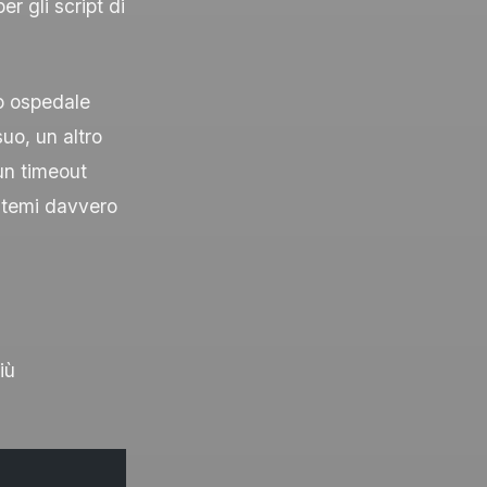
r gli script di
so ospedale
o, un altro
n timeout
istemi davvero
iù