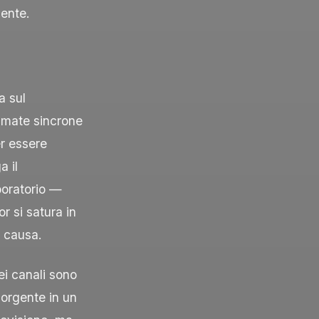
cente.
a sul
amate sincrone
r essere
a il
boratorio —
r si satura in
a causa.
ei canali sono
sorgente in un