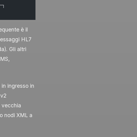
─┐
equente è il
 messaggi HL7
). Gli altri
JMS,
 in ingresso in
 v2
a vecchia
no nodi XML a