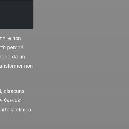
nni e non
irth perché
 modo dà un
transformer non
i, ciascuna
re
fan-out
:
rtella clinica