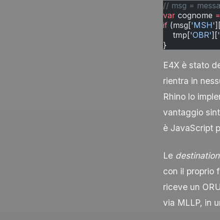
// msg = messa
var
 cognome 
if
 (msg[
'MSH'
]
    tmp[
'OBR'
][
}
E4X è stato d
rientra in nes
Rhino lo impl
vantaggio sint
è JavaScript p
Le
destination
con il proprio
riceve un
ORU
via MLLP, in 