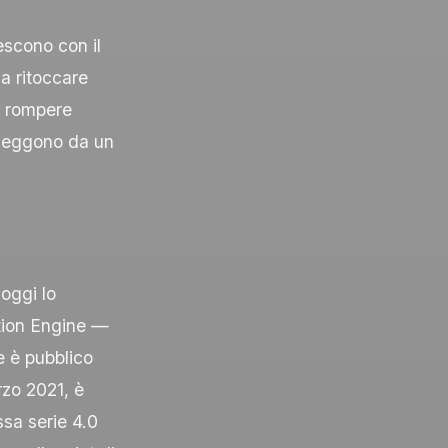
escono con il
a ritoccare
a rompere
o leggono da un
oggi lo
tion Engine —
e è pubblico
rzo 2021, è
ssa serie 4.0