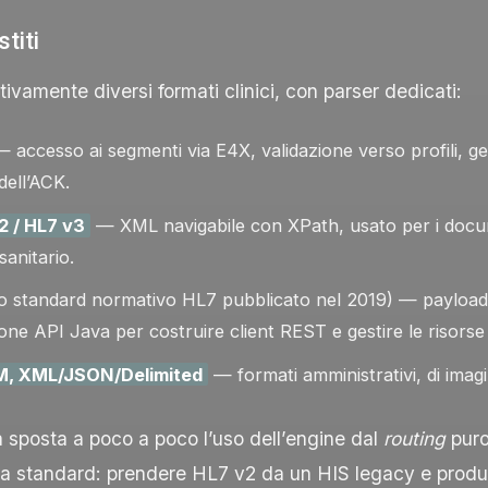
stiti
tivamente diversi formati clinici, con parser dedicati:
 accesso ai segmenti via E4X, validazione verso profili, g
ell’
ACK
.
 / HL7 v3
— XML navigabile con XPath, usato per i docum
sanitario.
o standard normativo HL7 pubblicato nel 2019) — paylo
one API Java per costruire client REST e gestire le risors
M, XML/JSON/Delimited
— formati amministrativi, di imagi
 sposta a poco a poco l’uso dell’engine dal
routing
puro
ra standard: prendere HL7 v2 da un HIS legacy e produr