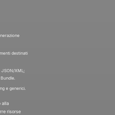
enerazione
enti destinati
ad JSON/XML;
e
Bundle
.
ng e generici.
 alla
re risorse