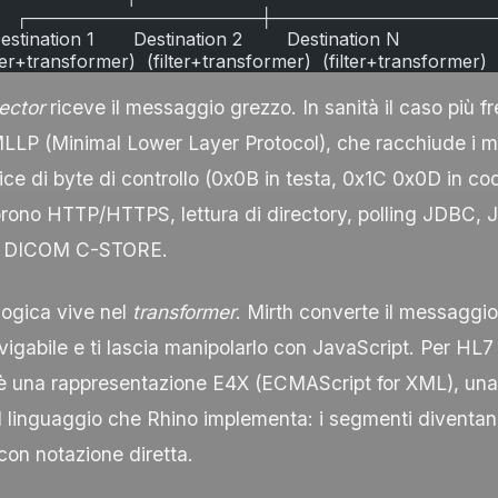
             ┌───────────────────┼──────────────────
   Destination 1       Destination 2        Destination N
 (filter+transformer)  (filter+transformer)  (filter+transformer)
ector
riceve il messaggio grezzo. In sanità il caso più fr
MLLP (Minimal Lower Layer Protocol), che racchiude i
ce di byte di controllo (
0x0B
in testa,
0x1C 0x0D
in coda
prono HTTP/HTTPS, lettura di directory, polling JDBC, 
 DICOM C-STORE.
 logica vive nel
transformer
. Mirth converte il messaggio
igabile e ti lascia manipolarlo con JavaScript. Per HL7
 è una rappresentazione E4X (ECMAScript for XML), un
l linguaggio che Rhino implementa: i segmenti diventa
con notazione diretta.