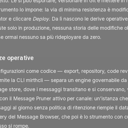
etto. Le si può esportare, versionare in Git e mettere in
trumento lo impone: la via di minima resistenza è modific
ator e cliccare
Deploy
. Da lì nascono le derive operativ
ste solo in produzione, nessuna storia delle modifiche olt
e ormai nessuno sa più rideployare da zero.
e operative
nfigurazioni come codice — export, repository, code re
amite la CLI
mirthcli
— separa un engine governabile da
age store, dove i messaggi transitano e si conservano,
con il Message Pruner attivo per canale: un’istanza ch
saggi al giorno senza politica di ritenzione riempie il da
ery del Message Browser, che poi è lo strumento con cu
sso si rompe.