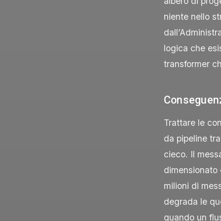
albero di prog
niente nello s
dall’Administr
logica che esi
transformer ch
Conseguenz
Trattare le co
da pipeline tr
cieco. Il mess
dimensionato 
milioni di mes
degrada le qu
quando un flu