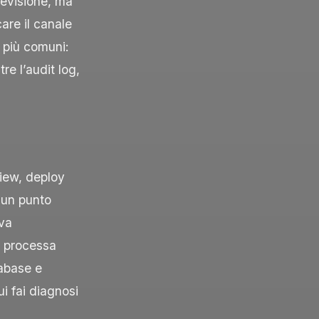
 revisione, ma
are il canale
e più comuni:
re l’audit log,
view, deploy
 un punto
 va
e processa
tabase e
i fai diagnosi