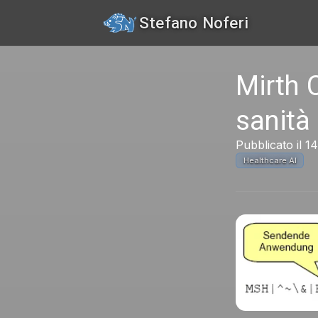
Stefano Noferi
Mirth C
sanità
Pubblicato il 1
Healthcare AI