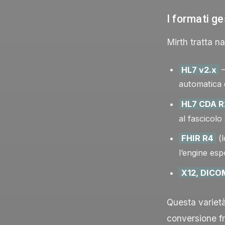
I formati ge
Mirth tratta na
HL7 v2.x
—
automatica d
HL7 CDA R2
al fascicolo 
FHIR R4
(l
l’engine esp
X12, DICO
Questa varietà
conversione f