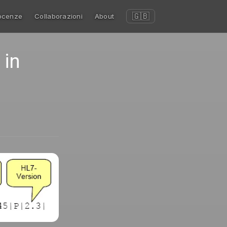
🇬🇧
ocenze
Collaborazioni
About
 in