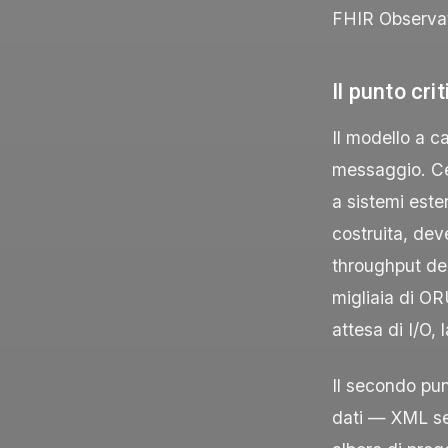
FHIR
Observa
Il punto crit
Il modello a ca
messaggio. Ce
a sistemi este
costruita, dev
throughput del
migliaia di
OR
attesa di I/O,
Il secondo punt
dati — XML ser