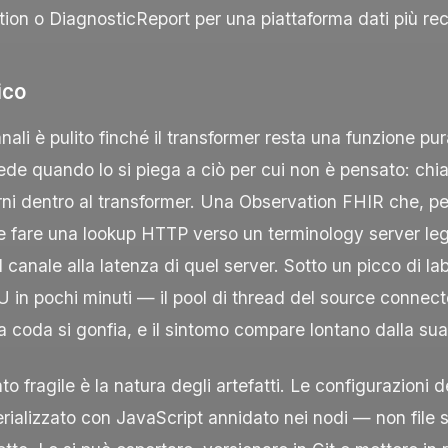
tion
o
DiagnosticReport
per una piattaforma dati più re
ico
nali è pulito finché il transformer resta una funzione pur
de quando lo si piega a ciò per cui non è pensato: chi
rni dentro al transformer. Una
Observation
FHIR che, pe
e fare una lookup HTTP verso un terminology server leg
 canale alla latenza di quel server. Sotto un picco di la
U
in pochi minuti — il pool di thread del source connecto
 la coda si gonfia, e il sintomo compare lontano dalla su
o fragile è la natura degli artefatti. Le configurazioni d
ializzato con JavaScript annidato nei nodi — non file 