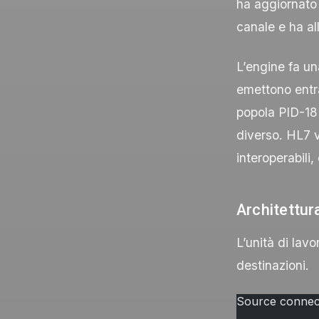
ha aggiornato 
canale e ha all
L’engine fa un
emettono entr
popola
PID-18
diverso. HL7 
interoperabili,
Architettur
L’unità di lavo
destinazioni.
Source connect
                      