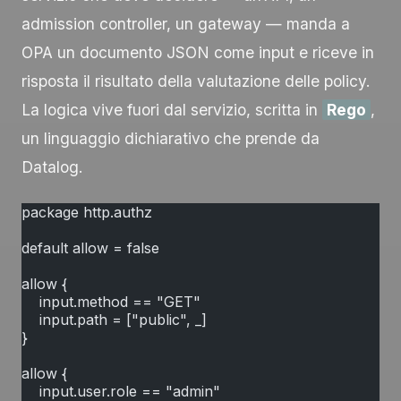
admission controller, un gateway — manda a
OPA un documento JSON come
input
e riceve in
risposta il risultato della valutazione delle policy.
La logica vive fuori dal servizio, scritta in
Rego
,
un linguaggio dichiarativo che prende da
Datalog.
package http.authz
default allow = false
allow {
    input.method == "GET"
    input.path = ["public", _]
}
allow {
    input.user.role == "admin"