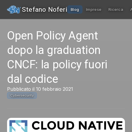
Stefano Noferi
Blog
Imprese
Ricerca
Open Policy Agent
dopo la graduation
CNCF: la policy fuori
dal codice
Pubblicato il 10 febbraio 2021
Cybersecurity