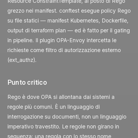
Resource
ConstraintTemplate
, al posto di Rego
grezzo nei manifest.
conftest
esegue policy Rego
su file statici — manifest Kubernetes, Dockerfile,
output di
terraform plan
— ed è fatto per il gating
in pipeline. Il plugin OPA-Envoy intercetta le
richieste come filtro di autorizzazione esterno
(
ext_authz
).
Punto critico
Rego è dove OPA si allontana dai sistemi a
regole più comuni. È un linguaggio di
interrogazione su documenti, non un linguaggio
imperativo travestito. Le regole non girano in
sequenza: una regola con lo stesso nome