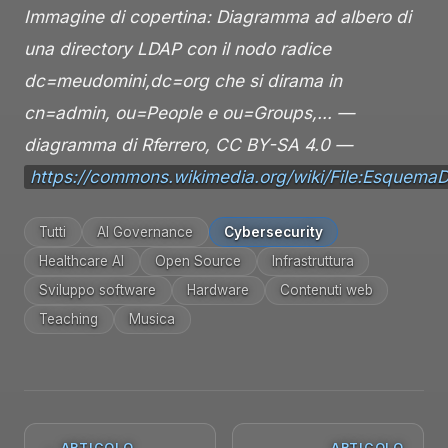
Immagine di copertina: Diagramma ad albero di
una directory LDAP con il nodo radice
dc=meudomini,dc=org che si dirama in
cn=admin, ou=People e ou=Groups,… —
diagramma di Rferrero, CC BY-SA 4.0 —
https://commons.wikimedia.org/wiki/File:Esquema
Tutti
AI Governance
Cybersecurity
Healthcare AI
Open Source
Infrastruttura
Sviluppo software
Hardware
Contenuti web
Teaching
Musica
← ARTICOLO
ARTICOLO