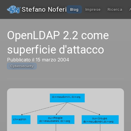
Stefano Noferi
Blog
Imprese
Ricerca
OpenLDAP 2.2 come
superficie d'attacco
Pubblicato il 15 marzo 2004
Cybersecurity