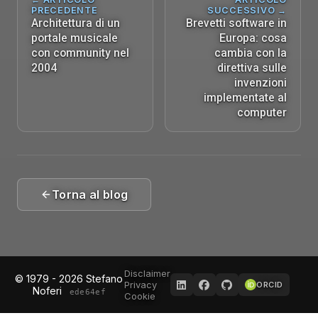
PRECEDENTE
SUCCESSIVO →
Architettura di un
Brevetti software in
portale musicale
Europa: cosa
con community nel
cambia con la
2004
direttiva sulle
invenzioni
implementate al
computer
Torna al blog
Disclaimer
© 1979 - 2026 Stefano
Privacy
ORCID
Noferi
ede64ef
Cookie