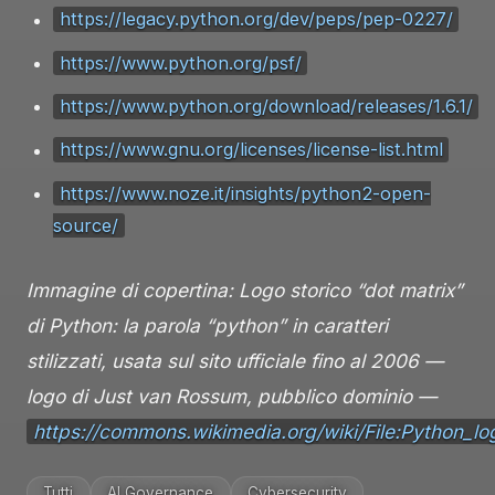
https://legacy.python.org/dev/peps/pep-0227/
https://www.python.org/psf/
https://www.python.org/download/releases/1.6.1/
https://www.gnu.org/licenses/license-list.html
https://www.noze.it/insights/python2-open-
source/
Immagine di copertina: Logo storico “dot matrix”
di Python: la parola “python” in caratteri
stilizzati, usata sul sito ufficiale fino al 2006 —
logo di Just van Rossum, pubblico dominio —
https://commons.wikimedia.org/wiki/File:Python_l
Tutti
AI Governance
Cybersecurity