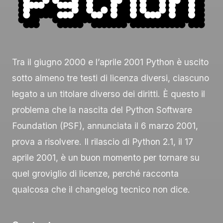
Tra il giugno 2000 e l’aprile 2001 Python è uscito
sotto almeno tre testi di licenza diversi, ciascuno
legato a un titolare diverso dei diritti. È questo il
problema che la nascita del Python Software
Foundation (PSF), annunciata il 6 marzo 2001,
prova a risolvere. Il rilascio di Python 2.1, il 17
aprile 2001, è un buon momento per tornare su
quel groviglio di licenze, perché racconta
qualcosa che il changelog tecnico non dice.