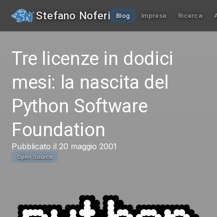
Stefano Noferi
Blog
Imprese
Ricerca
Tre licenze in dodici
mesi: la nascita del
Python Software
Foundation
Pubblicato il 20 maggio 2001
Open Source