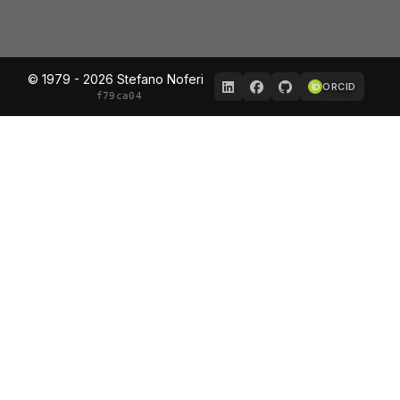
© 1979 - 2026 Stefano Noferi
ORCID
f79ca04