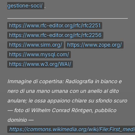
gestione-soci/
.
https://www.rfc-editor.org/rfc/rfc2251
https://www.rfc-editor.org/rfc/rfc2256
https://www.sirm.org/
https://www.zope.org/
https://www.mysql.com/
https://www.w3.org/WAI/
Immagine di copertina: Radiografia in bianco e
nero di una mano umana con un anello al dito
anulare; le ossa appaiono chiare su sfondo scuro
— foto di Wilhelm Conrad Röntgen, pubblico
dominio —
https://commons.wikimedia.org/wiki/File:First_medi