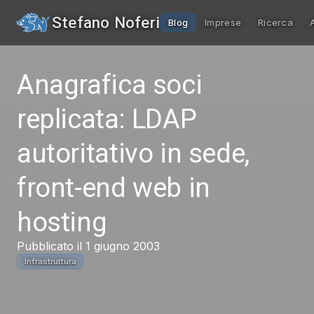
Stefano Noferi
Blog
Imprese
Ricerca
Anagrafica soci
replicata: LDAP
autoritativo in sede,
front-end web in
hosting
Pubblicato il 1 giugno 2003
Infrastruttura