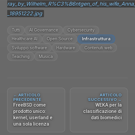
ray_by_Wilhelm_R%C3%B6ntgen_of_his_wife_Anna
_18951222.jpg
Tutti
AI Governance
Cybersecurity
Healthcare AI
Open Source
Infrastruttura
Sviluppo software
Hardware
Contenuti web
Teaching
Musica
← ARTICOLO
ARTICOLO
PRECEDENTE
SUCCESSIVO →
FreeBSD come
WEKA per la
prodotto unico:
classificazione di
kernel, userland e
dati biomedici
una sola licenza