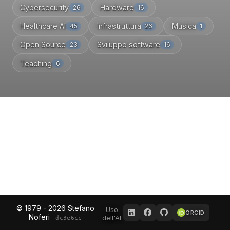
Cybersecurity
Hardware
26
16
Healthcare AI
Infrastruttura
Musica
45
26
1
Open Source
Sviluppo software
23
16
Teaching
6
© 1979 - 2026 Stefano
Uso
ORCID
Noferi
dell'AI
dc3e6cc