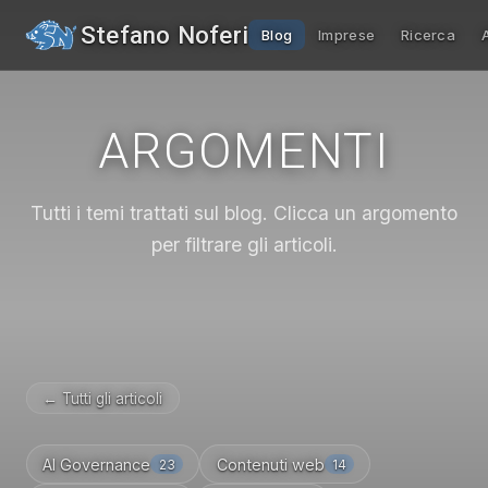
Stefano Noferi
Blog
Imprese
Ricerca
ARGOMENTI
Tutti i temi trattati sul blog. Clicca un argomento
per filtrare gli articoli.
← Tutti gli articoli
AI Governance
Contenuti web
23
14