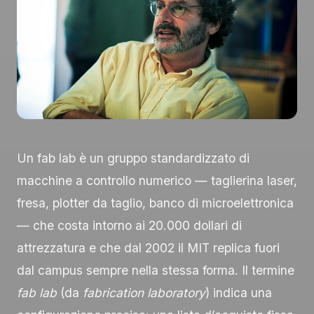
Un fab lab è un gruppo standardizzato di
macchine a controllo numerico — taglierina laser,
fresa, plotter da taglio, banco di microelettronica
— che costa intorno ai 20.000 dollari di
attrezzatura e che dal 2002 il MIT replica fuori
dal campus sempre nella stessa forma. Il termine
fab lab
(da
fabrication laboratory
) indica una