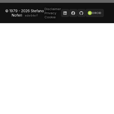
Disclaimer
© 1979 - 2026 Stefano
Privacy
ORCID
Noferi
ede64ef
Cookie