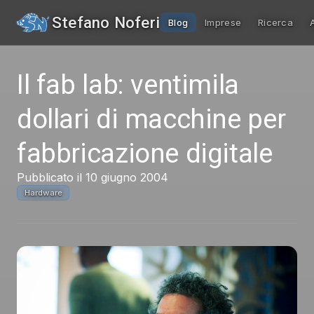
Stefano Noferi
Blog
Imprese
Ricerca
Il fab lab: ventimila
dollari di macchine per
fabbricazione digitale
Pubblicato il 10 giugno 2004
Hardware