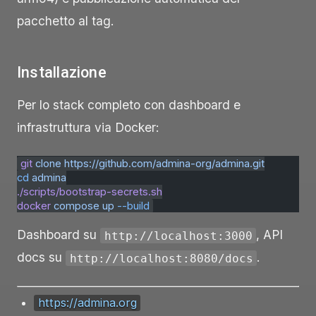
pacchetto al tag.
Installazione
Per lo stack completo con dashboard e
infrastruttura via Docker:
git
 clone
 https://github.com/admina-org/admina.git
cd
 admina
./scripts/bootstrap-secrets.sh
docker
 compose
 up
 --build
Dashboard su
, API
http://localhost:3000
docs su
.
http://localhost:8080/docs
https://admina.org