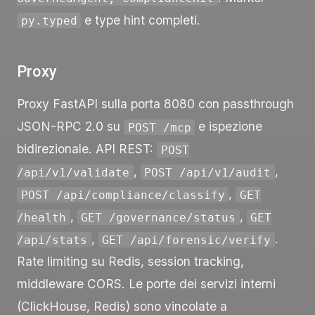
e type hint completi.
py.typed
Proxy
Proxy FastAPI sulla porta 8080 con passthrough
JSON-RPC 2.0 su
e ispezione
POST /mcp
bidirezionale. API REST:
POST
,
,
/api/v1/validate
POST /api/v1/audit
,
POST /api/compliance/classify
GET
,
,
/health
GET /governance/status
GET
,
.
/api/stats
GET /api/forensic/verify
Rate limiting su Redis, session tracking,
middleware CORS. Le porte dei servizi interni
(ClickHouse, Redis) sono vincolate a