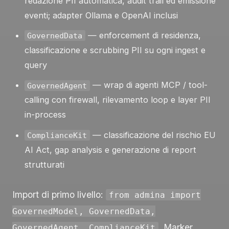
redazione PII automatica, audit trail ed emissione
eventi; adapter Ollama e OpenAI inclusi
— enforcement di residenza,
GovernedData
classificazione e scrubbing PII su ogni ingest e
query
— wrap di agenti MCP / tool-
GovernedAgent
calling con firewall, rilevamento loop e layer PII
in-process
— classificazione del rischio EU
ComplianceKit
AI Act, gap analysis e generazione di report
strutturati
Import di primo livello:
from admina import
GovernedModel, GovernedData,
. Marker
GovernedAgent, ComplianceKit