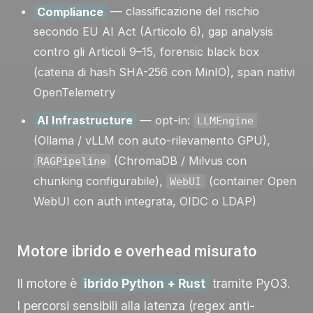
Compliance
— classificazione del rischio
secondo EU AI Act (Articolo 6), gap analysis
contro gli Articoli 9–15, forensic black box
(catena di hash SHA-256 con MinIO), span nativi
OpenTelemetry
AI Infrastructure
— opt-in:
LLMEngine
(Ollama / vLLM con auto-rilevamento GPU),
(ChromaDB / Milvus con
RAGPipeline
chunking configurabile),
(container Open
WebUI
WebUI con auth integrata, OIDC o LDAP)
Motore ibrido e overhead misurato
Il motore è
ibrido Python + Rust
tramite PyO3.
I percorsi sensibili alla latenza (regex anti-