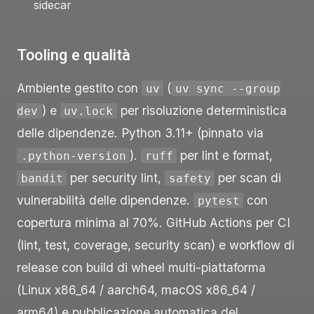
sidecar
Tooling e qualità
Ambiente gestito con
(
uv
uv sync --group
) e
per risoluzione deterministica
dev
uv.lock
delle dipendenze. Python 3.11+ (pinnato via
).
per lint e format,
.python-version
ruff
per security lint,
per scan di
bandit
safety
vulnerabilità delle dipendenze.
con
pytest
copertura minima al 70%. GitHub Actions per CI
(lint, test, coverage, security scan) e workflow di
release con build di wheel multi-piattaforma
(Linux x86_64 / aarch64, macOS x86_64 /
arm64) e pubblicazione automatica del