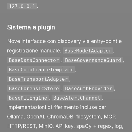
.
127.0.0.1
Sistema a plugin
Nove interfacce con discovery via entry-point e
registrazione manuale:
,
BaseModelAdapter
,
,
BaseDataConnector
BaseGovernanceGuard
,
BaseComplianceTemplate
,
BaseTransportAdapter
,
,
BaseForensicStore
BaseAuthProvider
,
.
BasePIIEngine
BaseAlertChannel
Implementazioni di riferimento incluse per
Ollama, OpenAI, ChromaDB, filesystem, MCP,
HTTP/REST, MinIO, API key, spaCy + regex, log,